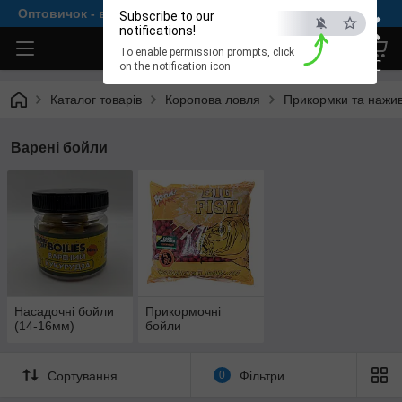
×
Оптовичок - все для комфортної рибалки
Subscribe to our
notifications!
To enable permission prompts, click
ESC
on the notification icon
Каталог товарів
Коропова ловля
Прикормки та нажи
Варені бойли
Насадочні бойли
Прикормочні
(14-16мм)
бойли
Сортування
0
Фільтри