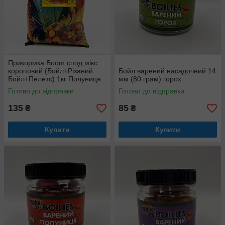
Прикормка Boom спод мікс
короповий (Бойл+Різаний
Бойл варений насадочний 14
Бойл+Пелетс) 1кг Полуниця
мм (80 грам) горох
Готово до відправки
Готово до відправки
135
85
₴
₴
Купити
Купити