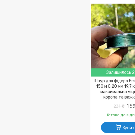
Залишилось 2
Шнур для фідера Fe
150 м 0.20 мм 19.7 
максимальна міц
коропа та важко
159
231 ₴
Готово до від
Купит