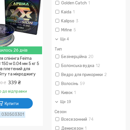
Golden Catch
1
Kaida
1
Kalipso
3
Mifine
5
Ще 4
Тип
илось 26 днів
Безінерційна
20
я спінінга Feima
 150 м 0.04 мм 5 кг 5
Болонська вудка
12
ів плетений для
йту та мікроджигу
Ведро для прикормки
2
339 ₴
0 ₴
Волосінь
59
о до відправки
Кивок
1
Ще 19
Купити
Сезон
030503301
Всесезонний
74
Демисезон
1