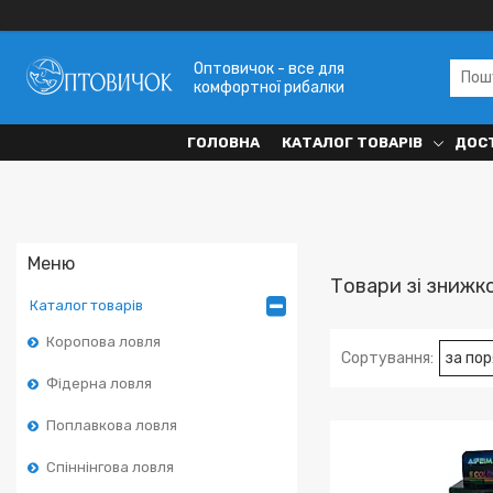
Оптовичок - все для
комфортної рибалки
ГОЛОВНА
КАТАЛОГ ТОВАРІВ
ДОСТ
Товари зі знижк
Каталог товарів
Коропова ловля
Фідерна ловля
Поплавкова ловля
Спіннінгова ловля