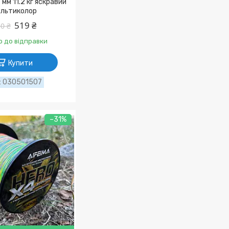
 мм 11.2 кг яскравий
льтиколор
519 ₴
0 ₴
о до відправки
Купити
030501507
–31%