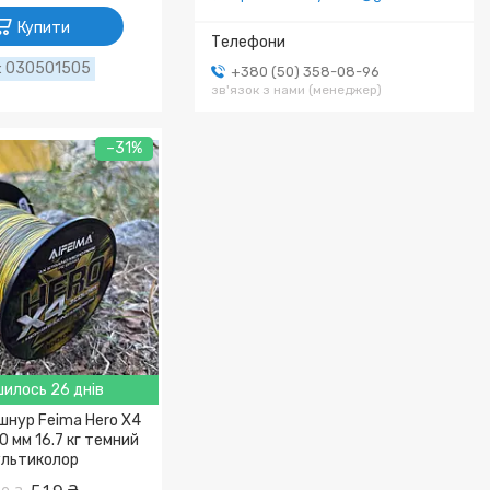
Купити
030501505
+380 (50) 358-08-96
зв'язок з нами (менеджер)
–31%
илось 26 днів
шнур Feima Hero X4
0 мм 16.7 кг темний
льтиколор