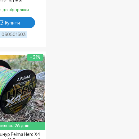
519 ₴
0 ₴
о до відправки
Купити
030501503
–31%
илось 26 днів
шнур Feima Hero X4