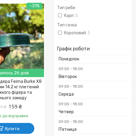
–31%
Тип риби
Карп
5
Тип гачка
Короповий
5
Графік роботи
Понеділок
09:00
18:00
илось 26 днів
Вівторок
дера Feima Burke X8
09:00
18:00
 мм 14.2 кг плетений
жкого фідера та
Середа
нього закиду
09:00
18:00
159 ₴
1 ₴
Четвер
о до відправки
09:00
18:00
Купити
Пʼятниця