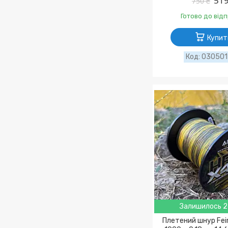
519
750 ₴
Готово до від
Купит
03050
Залишилось 2
Плетений шнур Fei