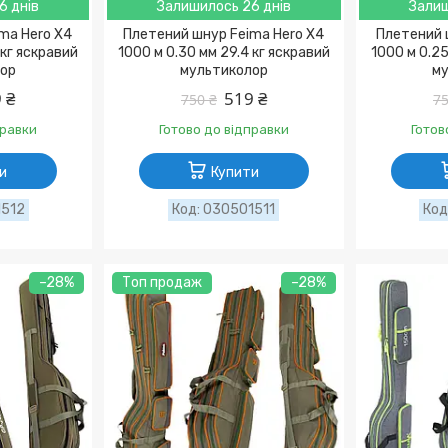
6 днів
Залишилось 26 днів
Залиш
ma Hero X4
Плетений шнур Feima Hero X4
Плетений 
 кг яскравий
1000 м 0.30 мм 29.4 кг яскравий
1000 м 0.25
ор
мультиколор
му
 ₴
519 ₴
750 ₴
75
правки
Готово до відправки
Готов
и
Купити
512
030501511
–28%
Топ продаж
–28%