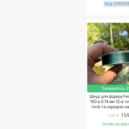
03050
Залишилось 2
Шнур для фідера Fe
150 м 0.14 мм 12 кг 
течії та середніх 
159
231 ₴
Готово до від