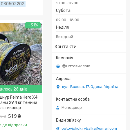
10:00
18:00
030502202
Субота
09:00
18:00
–31%
Неділя
Вихідний
Контакти
😎Оптовик.com
вул. Базова, 17, Одеса, Україна
илось 26 днів
шнур Feima Hero X4
0 мм 29.4 кг темний
Менеджер
льтиколор
519 ₴
0 ₴
о до відправки
optovichok.rybalka@gmail.com