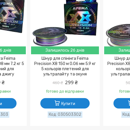
6 днів
Залишилось 26 днів
Залиш
га Feima
Шнур для спінінга Feima
Шнур дл
08 мм 7.2 кг 5
Precision X8 150 м 0.06 мм 5.9 кг
Precision X8
ний для
5 кольорів плетений для
кольор
а джигу
ультралайту та окуня
ультрала
 ₴
299 ₴
460 ₴
50
правки
Готово до відправки
Готов
и
Купити
3303
030503302