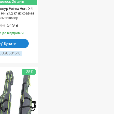
илось 26 днів
шнур Feima Hero X4
 мм 21.2 кг яскравий
льтиколор
519 ₴
0 ₴
о до відправки
Купити
030501510
–28%