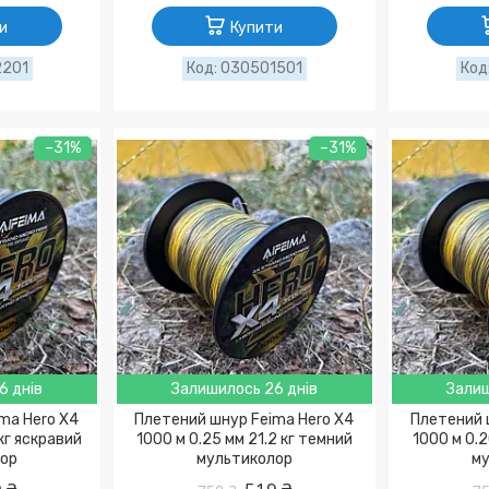
и
Купити
2201
030501501
–31%
–31%
6 днів
Залишилось 26 днів
Залиш
ma Hero X4
Плетений шнур Feima Hero X4
Плетений 
 кг яскравий
1000 м 0.25 мм 21.2 кг темний
1000 м 0.2
ор
мультиколор
му