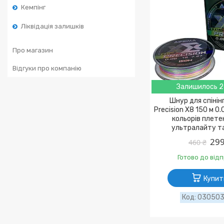
Кемпінг
Ліквідація залишків
Про магазин
Відгуки про компанію
Залишилось 2
Шнур для спінін
Precision X8 150 м 0.
кольорів плете
ультралайту т
299
460 ₴
Готово до від
Купит
03050