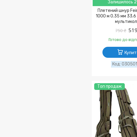
Залишилось 2
Плетений шнур Fei
1000 м 0.35 мм 33.6
мультикол
519
750 ₴
Готово до від
Купит
030501
Топ продаж