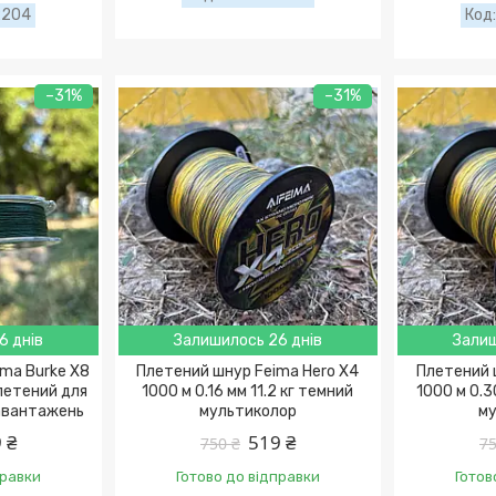
2204
–31%
–31%
6 днів
Залишилось 26 днів
Залиш
ima Burke X8
Плетений шнур Feima Hero X4
Плетений 
плетений для
1000 м 0.16 мм 11.2 кг темний
1000 м 0.3
навантажень
мультиколор
му
 ₴
519 ₴
750 ₴
75
правки
Готово до відправки
Готов