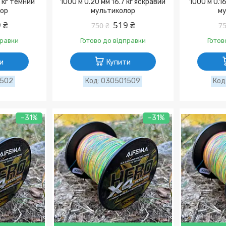
6 кг темний
1000 м 0.20 мм 16.7 кг яскравий
1000 м 0.16
ор
мультиколор
му
 ₴
519 ₴
750 ₴
75
правки
Готово до відправки
Готов
и
Купити
1502
030501509
–31%
–31%