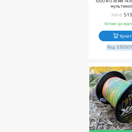
1000 м 0.18 мм 14.
мультикол
519
750 ₴
Готово до від
Купит
03050