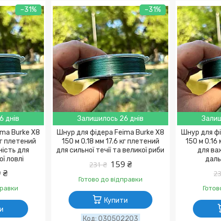
–31%
–31%
6 днів
Залишилось 26 днів
Залиш
ima Burke X8
Шнур для фідера Feima Burke X8
Шнур для фі
кг плетений
150 м 0.18 мм 17.6 кг плетений
150 м 0.16
ність для
для сильної течії та великої риби
для ва
ї ловлі
даль
159 ₴
231 ₴
 ₴
23
Готово до відправки
правки
Готов
Купити
и
030502203