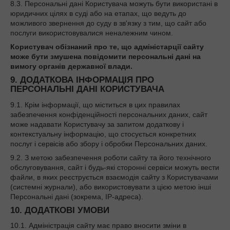
8.3. Персональні дані Користувача можуть бути використані в
юридичних цілях в суді або на етапах, що ведуть до
можливого звернення до суду в зв'язку з тим, що сайт або
послуги використовувалися неналежним чином.
Користувач обізнаний про те, що адміністарції сайту
може бути змушена повідомити персональні дані на
вимогу органів державної влади.
9. ДОДАТКОВА ІНФОРМАЦІЯ ПРО
ПЕРСОНАЛЬНІ ДАНІ КОРИСТУВАЧА
9.1. Крім інформації, що міститься в цих правилах
забезпечення конфіденційності персональних даних, сайт
може надавати Користувачу за запитом додаткову і
контекстуальну інформацію, що стосується конкретних
послуг і сервісів або збору і обробки Персональних даних.
9.2. З метою забезпечення роботи сайту та його технічного
обслуговування, сайт і будь-які сторонні сервіси можуть вести
файли, в яких реєструється взаємодія сайту з Користувачами
(системні журнали), або використовувати з цією метою інші
Персональні дані (зокрема, IP-адреса).
10. ДОДАТКОВІ УМОВИ
10.1. Адміністрація сайту має право вносити зміни в