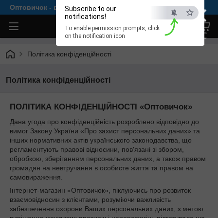
×
Оптовичок - все для комфортної рибалки
Subscribe to our
notifications!
To enable permission prompts, click
ESC
on the notification icon
Політика конфіденційності
Політика конфіденційності
ПОЛІТИКА КОНФІДЕНЦІЙНОСТІ «Оптовичок»
Дана угода про конфіденційність розроблено відповідно до
вимог Закону України «Про захист персональних даних» та
інших нормативних актів українського законодавства, що
регламентують правові відносини, пов'язані зі збором,
обробкою, зберіганням персональних даних, а також правом
громадян на невтручання в особисте життя та правом на
самовираження.
Інтернет-магазин «Оптовичок», піклуючись про розвиток
взаємовідносин з клієнтами, розуміючи важливість
забезпечення охорони Ваших персональних даних, з метою
вирішення можливих протиріч і непорозумінь підготувало цю