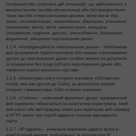
(операція) або сукупність дій (операцій), що здійснюються з
використанням засобів автоматизації або без використання
таких засобів з персональними даними, включаючи збір,
запис, систематизацію, накопичення, зберігання, уточнення
(оновлення, зміна), витяг, використання, передачу
(поширення, надання, доступ), знеособлення, блокування,
видалення, знищення персональних даних.
1.1.4. «Конфіденційність персональних даних» - обов'язкове
для дотримання Адміністратором або іншими отримавшими
доступ до персональних даних особою вимога не допускати
їх поширення без згоди суб'єкта персональних даних або
наявності іншого законного підстави.
1.1.5. «Користувач сайту Інтернет-магазину «Оптовичок» -
особа, яка має доступ до Сайту, за допомогою мережі
Інтернет і використовує Сайт інтернет-магазину.
1.1.6. «Cookies» - невеликий фрагмент даних, відправлений
веб-сервером і зберігається на комп'ютері користувача, який
веб-клієнт або веб-браузер кожен раз пересилає веб-серверу
в HTTP-запиті при спробі відкрити сторінку відповідного
сайту.
1.1.7. «IP-адреса» - унікальна мережева адреса вузла в
комп'ютерній мережі, побудованої за протоколом IP.