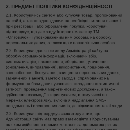
2. ПРЕДМЕТ ПОЛІТИКИ КОНФІДЕНЦІЙНОСТІ
2.1. Користуючись сайтом або купуючи товар, пропонований
на сайті, а також відповідаючи на необхідні питання в анкеті
при реєстрації і або оформленні покупки, користувач
підтверджує, що дає згоду Інтернет-магазину ТМ
«Оптовичок» і уповноваженим ним особам, на обробку
персональних даних, а також що є повнолітньою особою.
2.2. Користувач дає свою згоду Адміністрації сайту на
обробку отриманої інформації, включаючи збір,
систематизацію, накопичення, зберігання, уточнення
(оновлення, виправлення), використання, поширення,
знеособлення, блокування, знищення персональних даних,
зазначених в анкеті, з метою заходів, спрямованих на
формування бази даних учасників, складання статистичної
звітності, проведення маркетингових досліджень, а також
здійснення взаємодії з користувачем, в тому числі по
мережах електрозв'язку, включа я надсилання SMS-
повідомлень і електронних листів, до відкликання такої згоди.
2.3. Користувач підтверджує свою згоду з тим, що
Адміністрація сайту має право взаємодіяти з Користувачем
шляхом здійснення прямих контактів за допомогою різних