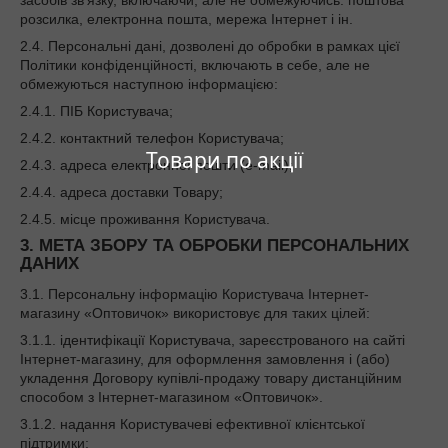
засобів зв'язку, включаючи, але не обмежуючись: поштова
розсилка, електронна пошта, мережа Інтернет і ін.
2.4. Персональні дані, дозволені до обробки в рамках цієї
Політики конфіденційності, включають в себе, але не
обмежуються наступною інформацією:
2.4.1. ПІБ Користувача;
2.4.2. контактний телефон Користувача;
Товари по акції
2.4.3. адреса електронної пошти (e-mail);
2.4.4. адреса доставки Товару;
2.4.5. місце проживання Користувача.
3. МЕТА ЗБОРУ ТА ОБРОБКИ ПЕРСОНАЛЬНИХ
ДАНИХ
3.1. Персональну інформацію Користувача Інтернет-
магазину «Оптовичок» використовує для таких цілей:
3.1.1. ідентифікації Користувача, зареєстрованого на сайті
Інтернет-магазину, для оформлення замовлення і (або)
укладення Договору купівлі-продажу товару дистанційним
способом з Інтернет-магазином «Оптовичок».
3.1.2. надання Користувачеві ефективної клієнтської
підтримки;