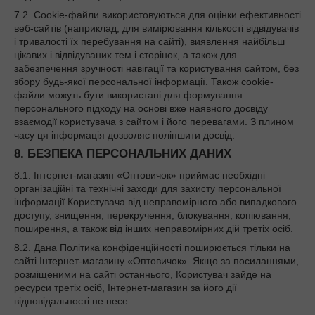
7.2. Cookie-файли використовуються для оцінки ефективності
веб-сайтів (наприклад, для вимірювання кількості відвідувачів
і тривалості їх перебування на сайті), виявлення найбільш
цікавих і відвідуваних тем і сторінок, а також для
забезпечення зручності навігації та користування сайтом, без
збору будь-якої персональної інформації. Також cookie-
файли можуть бути використані для формування
персонального підходу на основі вже наявного досвіду
взаємодії користувача з сайтом і його перевагами. З плином
часу ця інформація дозволяє поліпшити досвід.
8. БЕЗПЕКА ПЕРСОНАЛЬНИХ ДАНИХ
8.1. Інтернет-магазин «Оптовичок» приймає необхідні
організаційні та технічні заходи для захисту персональної
інформації Користувача від неправомірного або випадкового
доступу, знищення, перекручення, блокування, копіювання,
поширення, а також від інших неправомірних дій третіх осіб.
8.2. Дана Політика конфіденційності поширюється тільки на
сайті Інтернет-магазину «Оптовичок». Якщо за посиланнями,
розміщеними на сайті останнього, Користувач зайде на
ресурси третіх осіб, Інтернет-магазин за його дії
відповідальності не несе.