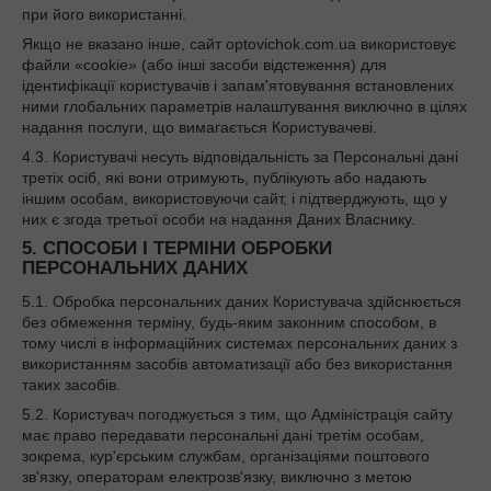
при його використанні.
Якщо не вказано інше, сайт optovichok.com.ua використовує
файли «cookie» (або інші засоби відстеження) для
ідентифікації користувачів і запам'ятовування встановлених
ними глобальних параметрів налаштування виключно в цілях
надання послуги, що вимагається Користувачеві.
4.3. Користувачі несуть відповідальність за Персональні дані
третіх осіб, які вони отримують, публікують або надають
іншим особам, використовуючи сайт, і підтверджують, що у
них є згода третьої особи на надання Даних Власнику.
5. СПОСОБИ І ТЕРМІНИ ОБРОБКИ
ПЕРСОНАЛЬНИХ ДАНИХ
5.1. Обробка персональних даних Користувача здійснюється
без обмеження терміну, будь-яким законним способом, в
тому числі в інформаційних системах персональних даних з
використанням засобів автоматизації або без використання
таких засобів.
5.2. Користувач погоджується з тим, що Адміністрація сайту
має право передавати персональні дані третім особам,
зокрема, кур'єрським службам, організаціями поштового
зв'язку, операторам електрозв'язку, виключно з метою