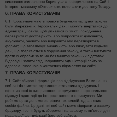
виконання замовлення Користувача, оформленого на Сайті
Інтернет-магазину «Оптовичок», включаючи доставку Товару.
6. ПРАВА КОРИСТУВАЧІВ
6.1. Користувачі мають право в будь-який час дізнатися, чи
були збережені їх Персональні дані, і можуть звертатися до
Адміністрації сайту, щоб дізнатися їх зміст і походження,
перевірити їх достовірність, або попросити їх доповнити,
анулювати, оновити або виправити або перетворити в
формат, що забезпечує анонімність, або блокувати будь-які
дані, що зберігаються в порушення закону, а також виступити
проти їх обробки за всіма без винятку законних підставах.
Відповідні запити слід направляти адміністарції сайту за
адресою, вказаною в контактних відомостях на сайті.
7. ПРАВА КОРИСТУВАЧІВ
7.1. Сайт збирає інформацію про відвідування Вами наших
веб-сайтів з метою отримання статистики відвідувань і
ефективності їх використання, формування персонального
підходу і адаптації до інтересів кожного користувача. Ми
робимо це за допомогою різних технологій, одна з яких -
cookie-файли. Це дані, які веб-сайт може відправити вашому
браузеру, і вони будуть збережені на вашому комп'ютері для
подальшої ідентифікації його веб-сайтом.