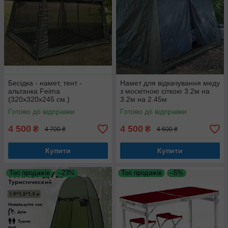
Бесідка - намет, тент -
Намет для відкачування меду
альтанка Feima
з москітною сіткою 3.2м на
(320х320х245 см.)
3.2м на 2.45м
Готово до відправки
Готово до відправки
4 500
4 500
₴
₴
4 700 ₴
4 600 ₴
Купити
Купити
Топ продажів
–23%
Топ продажів
–5%