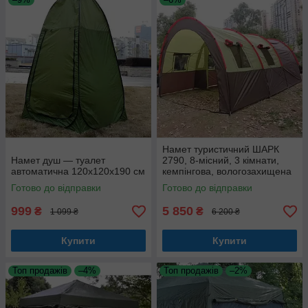
Намет туристичний ШАРК
Намет душ — туалет
2790, 8-місний, 3 кімнати,
автоматична 120х120х190 см
кемпінгова, вологозахищена
Готово до відправки
Готово до відправки
999
5 850
₴
₴
1 099 ₴
6 200 ₴
Купити
Купити
Топ продажів
–4%
Топ продажів
–2%