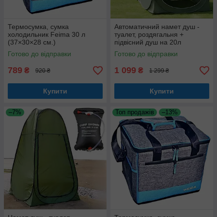
Термосумка, сумка
Автоматичний намет душ -
холодильник Feima 30 л
туалет, роздягальня +
(37×30×28 см.)
підвісний душ на 20л
Готово до відправки
Готово до відправки
789
1 099
₴
₴
920 ₴
1 299 ₴
Купити
Купити
–7%
Топ продажів
–13%