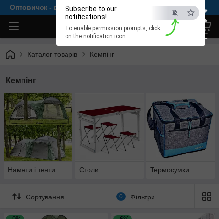
×
Оптовичок - все для комфортної рибалки
Subscribe to our
notifications!
To enable permission prompts, click
ESC
on the notification icon
Каталог товарів
Кемпінг
Кемпінг
Намети і тенти
Столи
Термосумки
Сортування
0
Фільтри
–9%
–6%