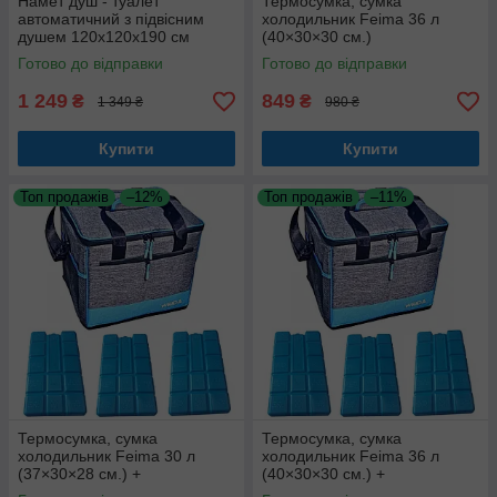
Намет душ - туалет
Термосумка, сумка
автоматичний з підвісним
холодильник Feima 36 л
душем 120х120х190 см
(40×30×30 см.)
Готово до відправки
Готово до відправки
1 249
849
₴
₴
1 349 ₴
980 ₴
Купити
Купити
Топ продажів
–12%
Топ продажів
–11%
Термосумка, сумка
Термосумка, сумка
холодильник Feima 30 л
холодильник Feima 36 л
(37×30×28 см.) +
(40×30×30 см.) +
акумулятори холоду 3 шт.
акумулятори холоду 3 шт.