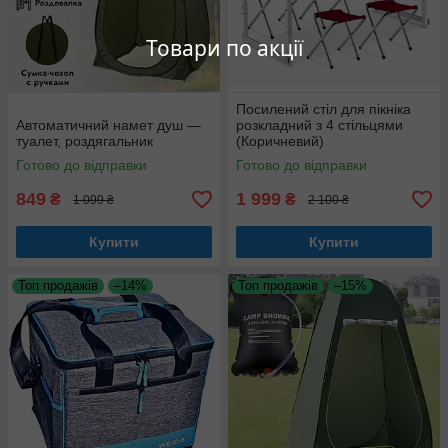
Товари по акції
Посилений стіл для пікніка
Автоматичний намет душ —
розкладний з 4 стільцями
туалет, роздягальник
(Коричневий)
Готово до відправки
Готово до відправки
849
1 999
₴
₴
1 099 ₴
2 100 ₴
Купити
Купити
Топ продажів
–14%
Топ продажів
–15%