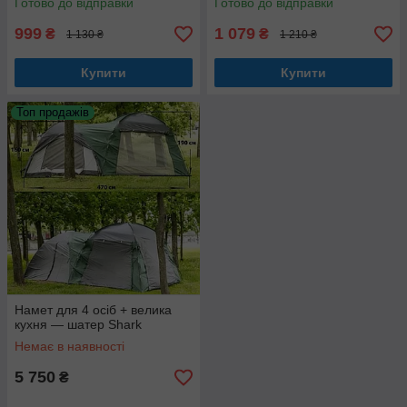
Готово до відправки
Готово до відправки
999
1 079
₴
₴
1 130 ₴
1 210 ₴
Купити
Купити
Топ продажів
Намет для 4 осіб + велика
кухня — шатер Shark
Немає в наявності
5 750
₴