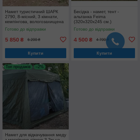
Намет туристичний ШАРК
Бесідка - намет, тент -
2790, 8-місний, 3 кімнати,
альтанка Feima
кемпінгова, вологозахищена
(320х320х245 см.)
Готово до відправки
Готово до відправки
5 850
4 500
₴
₴
6 200 ₴
4 700 ₴
Купити
Купити
Топ продажів
–2%
Намет для відкачування меду
з москітною сіткою 3.2м на