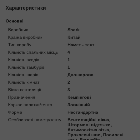
Характеристики
Основні
Виробник
Shark
Країна виробник
Китай
Тип виробу
Намет - тент
Кількість спальних місць
4
Кількість входів
1
Кількість тамбурів
1
Кількість шарів
Двошарова
Кількість кімнат
2
Вікна вентиляції
3
Призначення
Кемпінгові
Каркас палатки/тента
Зовнішній
Форма
Нестандартна
Особливості намету/тенту
Вентиляційні вікна,
Штормові відтяжки,
Антимоскітна сітка,
Проклеєні шви, Посилені
кути, Ремнабір