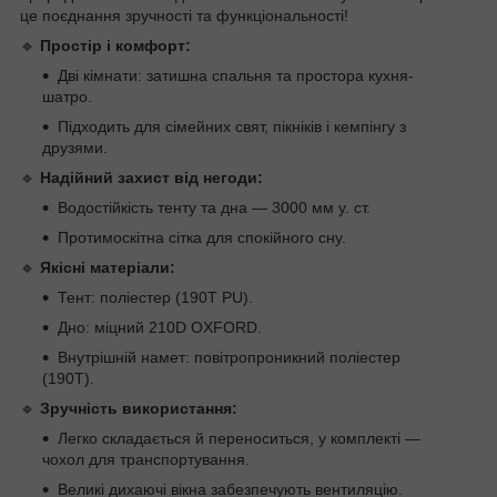
це поєднання зручності та функціональності!
🔹
Простір і комфорт:
Дві кімнати: затишна спальня та простора кухня-
шатро.
Підходить для сімейних свят, пікніків і кемпінгу з
друзями.
🔹
Надійний захист від негоди:
Водостійкість тенту та дна — 3000 мм у. ст.
Протимоскітна сітка для спокійного сну.
🔹
Якісні матеріали:
Тент: поліестер (190T PU).
Дно: міцний 210D OXFORD.
Внутрішній намет: повітропроникний поліестер
(190T).
🔹
Зручність використання:
Легко складається й переноситься, у комплекті —
чохол для транспортування.
Великі дихаючі вікна забезпечують вентиляцію.