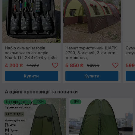
Набір сигналізаторів
Намет туристичний ШАРК
Сумк
покльовки та свінгерів
2790, 8-місний, 3 кімнати,
коту
Shark TLI-28 4+1+4 у кейсі
кемпінгова,
вологозахищена
4 200
5 850
599
₴
₴
4 400 ₴
6 200 ₴
Купити
Купити
Акційні пропозиції та новинки
Топ продажів
–23%
–9%