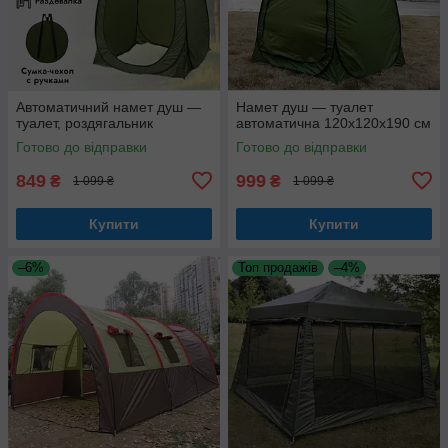
Автоматичний намет душ —
Намет душ — туалет
туалет, роздягальник
автоматична 120х120х190 см
Готово до відправки
Готово до відправки
849
999
₴
₴
1 099 ₴
1 099 ₴
Купити
Купити
–6%
Топ продажів
–4%