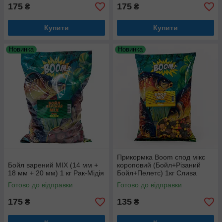
175
175
₴
₴
Купити
Купити
Новинка
Новинка
Прикормка Boom спод мікс
Бойл варений МІХ (14 мм +
короповий (Бойл+Різаний
18 мм + 20 мм) 1 кг Рак-Мідія
Бойл+Пелетс) 1кг Слива
Готово до відправки
Готово до відправки
175
135
₴
₴