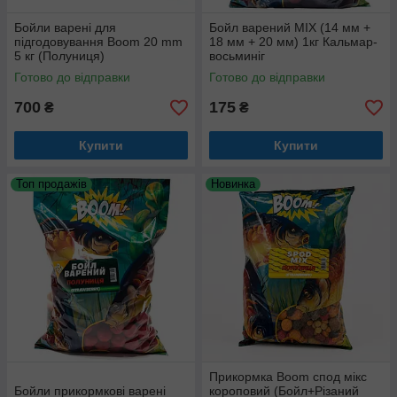
Бойли варені для
Бойл варений МІХ (14 мм +
підгодовування Boom 20 mm
18 мм + 20 мм) 1кг Кальмар-
5 кг (Полуниця)
восьминіг
Готово до відправки
Готово до відправки
700
175
₴
₴
Купити
Купити
Топ продажів
Новинка
Прикормка Boom спод мікс
Бойли прикормкові варені
короповий (Бойл+Різаний