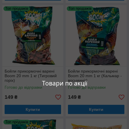
Топ продажів
Топ продажів
Бойли прикормочні варені
Бойли прикормочні варені
Boom 20 mm 1 кг (Тигровий
Boom 20 mm 1 кг (Кальмар -
горіх)
восьминіг)
Товари по акції
Готово до відправки
Готово до відправки
149
149
₴
₴
Купити
Купити
Топ продажів