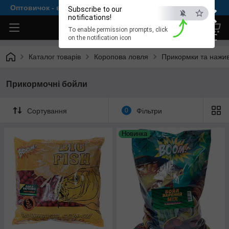
×
Оптовичок - все для комфортної рибалки
Subscribe to our
notifications!
To enable permission prompts, click
ESC
on the notification icon
Каталог товарів
Коропова ловля
Прикормки та нажи
Прикормочні бойли
Сортування
0
Фільтри
Новинка