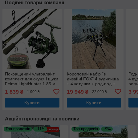
Подібні товари компанії
Покращений ультралайт
Короповий набір "в
Род-
комплект для окуня і щуки
дизайні FOX" 4 вудилища
4 ву
Feima LightHunter 1.85 м
+ 4 котушки + род-под +
регу
(0.3–3 г)
сигналізатори + свінгери
1 839
19 949
3 9
₴
₴
1 900 ₴
22 000 ₴
Купити
Купити
Акційні пропозиції та новинки
Топ продажів
–11%
Топ продажів
–9%