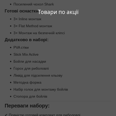
Посилений чохол Shark
Товари по акції
Готові оснастки:
3× Inline монтаж
3× Flat Method монтаж
3× Монтаж на безпечній кліпсі
Додатково в наборі:
PVA стіки
Stick Mix Active
Бойли для насадки
Горох для риболовлі
Ліквід для підсилення кльову
Методна форма
Набір голок для монтажу бойлів
Стопора для бойлів
Переваги набору:
✔ Повністю готовий комплект для риболовлі