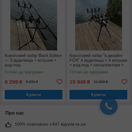
Короповий набір Black Edition
Короповий набір "в дизайні
— 3 вудилища + котушки +
FOX" 4 вудилища + 4 котушки
род-под
+ род-под + сигналізатори +
свінгери
Готово до відправки
Готово до відправки
8 299
19 949
₴
₴
9 299 ₴
22 000 ₴
Купити
Купити
Про нас
100% позитивних з 847 відгуків за рік