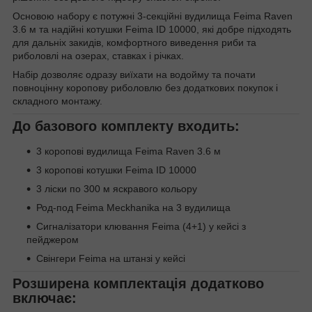
Основою набору є потужні 3-секційні вудилища Feima Raven
3.6 м та надійні котушки Feima ID 10000, які добре підходять
для дальніх закидів, комфортного виведення риби та
риболовлі на озерах, ставках і річках.
Набір дозволяє одразу виїхати на водойму та почати
повноцінну коропову риболовлю без додаткових покупок і
складного монтажу.
До базового комплекту входить:
3 коропові вудилища Feima Raven 3.6 м
3 коропові котушки Feima ID 10000
3 ліски по 300 м яскравого кольору
Род-под Feima Meckhanika на 3 вудилища
Сигналізатори клювання Feima (4+1) у кейсі з
пейджером
Свінгери Feima на штанзі у кейсі
Розширена комплектація додатково
включає: