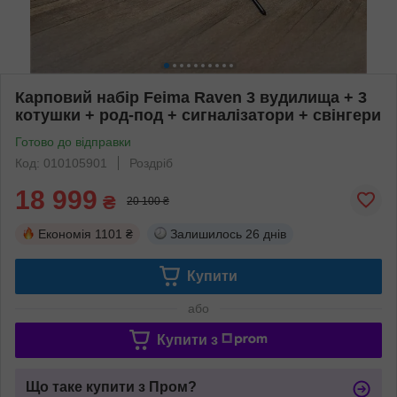
Карповий набір Feima Raven 3 вудилища + 3
котушки + род-под + сигналізатори + свінгери
Готово до відправки
Код: 010105901
Роздріб
18 999
₴
20 100 ₴
Економія
1101 ₴
Залишилось
26 днів
Купити
або
Купити з
Що таке купити з Пром?