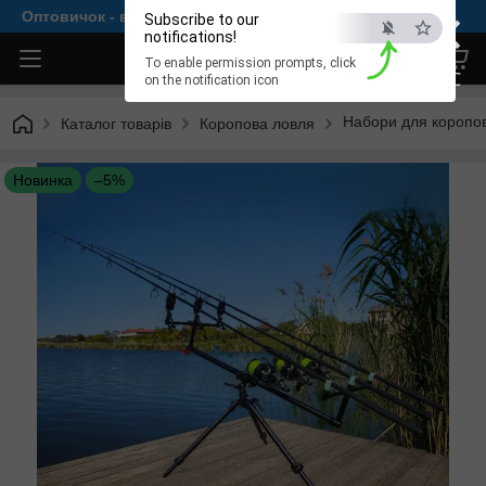
×
Оптовичок - все для комфортної рибалки
Subscribe to our
notifications!
To enable permission prompts, click
ESC
on the notification icon
Набори для коропов
Каталог товарів
Коропова ловля
Новинка
–5%