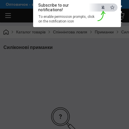
×
Оптовичок - все для комфортної рибалки
Subscribe to our
notifications!
To enable permission prompts, click
ESC
on the notification icon
Каталог товарів
Спіннінгова ловля
Приманки
Сил
Силіконові приманки