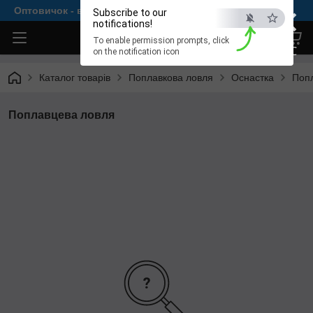
×
Оптовичок - все для комфортної рибалки
Subscribe to our
notifications!
To enable permission prompts, click
ESC
on the notification icon
Каталог товарів
Поплавкова ловля
Оснастка
Поп
Поплавцева ловля