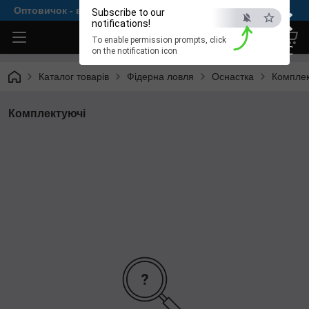
×
Оптовичок - все для комфортної рибалки
Subscribe to our
notifications!
To enable permission prompts, click
ESC
on the notification icon
Каталог товарів
Фідерна ловля
Оснастка
Комплек
Комплектуючі