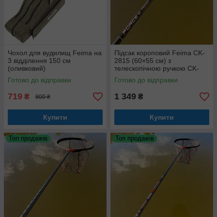
Чохол для вудилищ Feima на
Підсак короповий Feima CK-
3 відділення 150 см
2815 (60×55 см) з
(оливковий)
телескопічною ручкою CK-
2830 (2 метри)
Готово до відправки
Готово до відправки
719
1 349
₴
₴
800 ₴
Купити
Купити
Топ продажів
Топ продажів