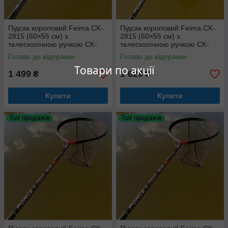
Підсак короповий Feima CK-
Підсак короповий Feima CK-
2815 (60×55 см) з
2815 (60×55 см) з
телескопічною ручкою CK-
телескопічною ручкою CK-
2835 (3 метри)
2840 (4 метри)
Готово до відправки
Готово до відправки
Товари по акції
1 499
1 629
₴
₴
Купити
Купити
Топ продажів
Топ продажів