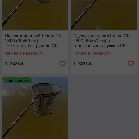
Підсак короповий Feima CK-
Підсак короповий Feima CK-
2800 (60×50 см) з
2800 (60×50 см) з
телескопічною ручкою CK-
телескопічною ручкою CK-
2830 (2 метри)
2835 (3 метри)
Немає в наявності
Немає в наявності
1 249
1 389
₴
₴
Топ продажів