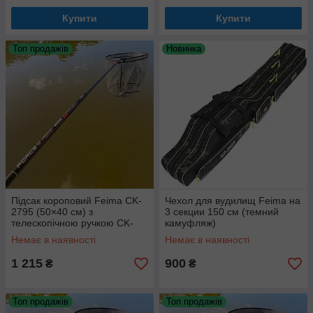
Купити
Купити
Топ продажів
Новинка
Підсак короповий Feima CK-
Чехол для вудилищ Feima на
2795 (50×40 см) з
3 секции 150 см (темний
телескопічною ручкою CK-
камуфляж)
2830 (2 метри)
Немає в наявності
Немає в наявності
1 215
900
₴
₴
Топ продажів
Топ продажів