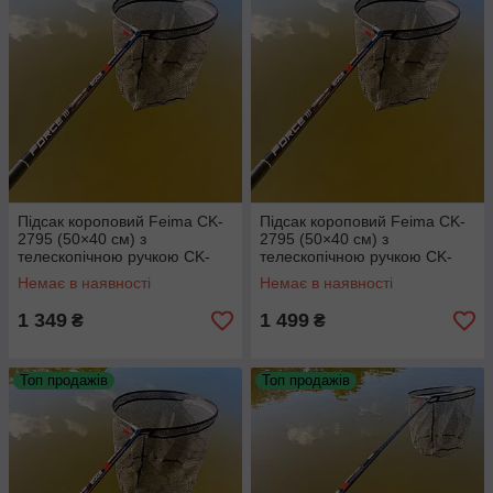
Підсак короповий Feima CK-
Підсак короповий Feima CK-
2795 (50×40 см) з
2795 (50×40 см) з
телескопічною ручкою CK-
телескопічною ручкою CK-
2835 (3 метри)
2840 (4 метри)
Немає в наявності
Немає в наявності
1 349
1 499
₴
₴
Топ продажів
Топ продажів