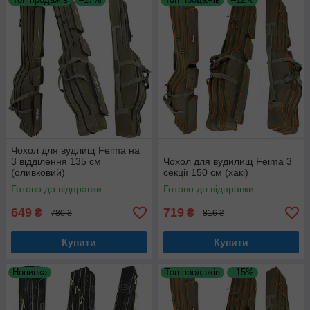
Чохол для вудлищ Feima на
3 відділення 135 см
Чохол для вудилищ Feima 3
(оливковий)
секції 150 см (хакі)
Готово до відправки
Готово до відправки
649
719
₴
₴
780 ₴
816 ₴
Купити
Купити
Новинка
Топ продажів
–15%