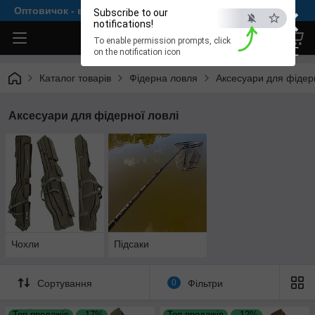
×
Оптовичок - все для комфортної рибалки
Subscribe to our
notifications!
To enable permission prompts, click
ESC
on the notification icon
Каталог товарів
Фідерна ловля
Аксесуари для фідерн
Аксесуари для фідерної ловлі
Чохли
Підсаки
Сортування
0
Фільтри
Топ продажів
–17%
Топ продажів
–12%