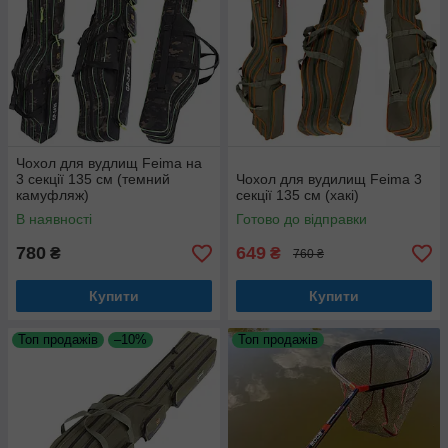
Чохол для вудлищ Feima на
3 секції 135 см (темний
Чохол для вудилищ Feima 3
камуфляж)
секції 135 см (хакі)
В наявності
Готово до відправки
780
649
₴
₴
760 ₴
Купити
Купити
Топ продажів
–10%
Топ продажів