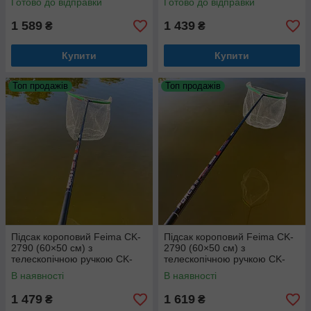
Готово до відправки
Готово до відправки
1 589
1 439
₴
₴
Купити
Купити
Топ продажів
Топ продажів
Підсак короповий Feima CK-
Підсак короповий Feima CK-
2790 (60×50 см) з
2790 (60×50 см) з
телескопічною ручкою CK-
телескопічною ручкою CK-
2835 (3 метри)
2840 (4 метри)
В наявності
В наявності
1 479
1 619
₴
₴