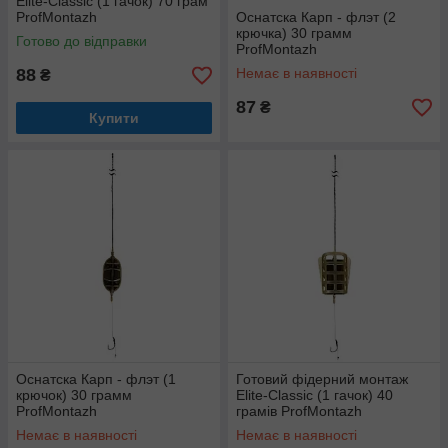
Elite-Classic (1 гачок) 70 грам
ProfMontazh
Оснатска Карп - флэт (2
крючка) 30 грамм
Готово до відправки
ProfMontazh
88
Немає в наявності
₴
87
₴
Купити
Оснатска Карп - флэт (1
Готовий фідерний монтаж
крючок) 30 грамм
Elite-Classic (1 гачок) 40
ProfMontazh
грамів ProfMontazh
Немає в наявності
Немає в наявності