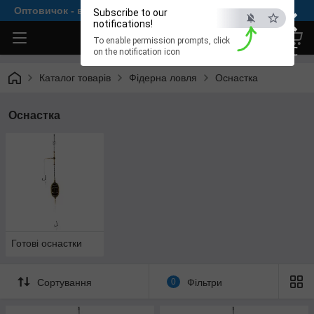
×
Оптовичок - все для комфортної рибалки
Subscribe to our
notifications!
To enable permission prompts, click
ESC
on the notification icon
Каталог товарів
Фідерна ловля
Оснастка
Оснастка
Готові оснастки
Сортування
0
Фільтри