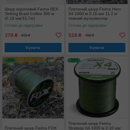
Шнур короповий Feima REX
Плетений шнур Feima Hero
Sinking Braid Coffee 300 м
X4 1000 м 0.16 мм 11.2 кг
(0.18 мм/15.7кг)
темний мультиколор
Готово до відправки
Готово до відправки
379
519
₴
₴
415 ₴
750 ₴
Купити
Купити
–20%
–23%
Плетений шнур Feima
Плетений шнур Feima FOX
Strategy X4 1000 м 0.10 мм