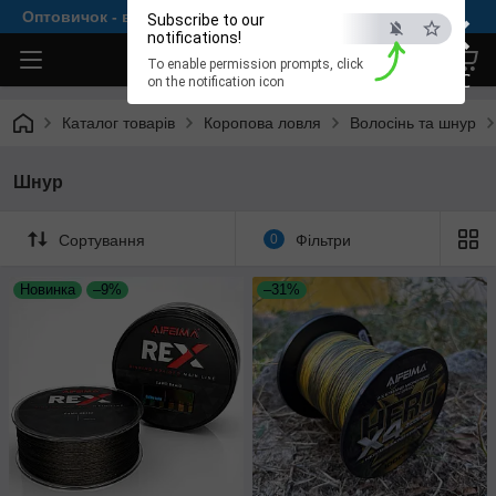
×
Оптовичок - все для комфортної рибалки
Subscribe to our
notifications!
To enable permission prompts, click
ESC
on the notification icon
Каталог товарів
Коропова ловля
Волосінь та шнур
Шнур
Сортування
0
Фільтри
Новинка
–9%
–31%