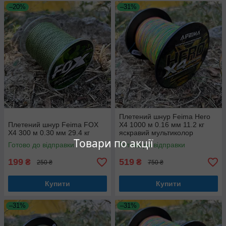
–20%
–31%
Плетений шнур Feima Hero
Плетений шнур Feima FOX
X4 1000 м 0.16 мм 11.2 кг
X4 300 м 0.30 мм 29.4 кг
яскравий мультиколор
Товари по акції
Готово до відправки
Готово до відправки
199
519
₴
₴
250 ₴
750 ₴
Купити
Купити
–31%
–31%