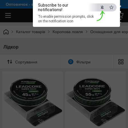
×
Оптовичок - все для комфортної рибалки
Subscribe to our
notifications!
To enable permission prompts, click
ESC
on the notification icon
Каталог товарів
Коропова ловля
Оснащення для кор
Лідкор
Сортування
0
Фільтри