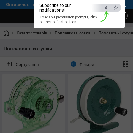
×
Оптовичок - все для комфортної рибалки
Subscribe to our
notifications!
To enable permission prompts, click
ESC
on the notification icon
Каталог товарів
Поплавкова ловля
Поплавочні котуш
Поплавочні котушки
Сортування
0
Фільтри